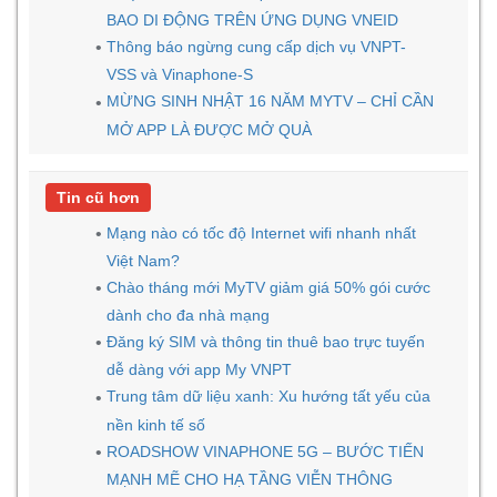
BAO DI ĐỘNG TRÊN ỨNG DỤNG VNEID
Thông báo ngừng cung cấp dịch vụ VNPT-
VSS và Vinaphone-S
MỪNG SINH NHẬT 16 NĂM MYTV – CHỈ CẦN
MỞ APP LÀ ĐƯỢC MỞ QUÀ
Tin cũ hơn
Mạng nào có tốc độ Internet wifi nhanh nhất
Việt Nam?
Chào tháng mới MyTV giảm giá 50% gói cước
dành cho đa nhà mạng
Đăng ký SIM và thông tin thuê bao trực tuyến
dễ dàng với app My VNPT
Trung tâm dữ liệu xanh: Xu hướng tất yếu của
nền kinh tế số
ROADSHOW VINAPHONE 5G – BƯỚC TIẾN
MẠNH MẼ CHO HẠ TẦNG VIỄN THÔNG