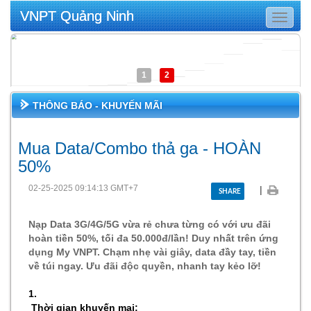
VNPT Quảng Ninh
Toggle
navigat
1
2
THÔNG BÁO - KHUYẾN MÃI
Mua Data/Combo thả ga - HOÀN
50%
02-25-2025 09:14:13 GMT+7
|
SHARE
Nạp Data 3G/4G/5G vừa rẻ chưa từng có với ưu đãi
hoàn tiền 50%, tối đa 50.000đ/lần! Duy nhất trên ứng
dụng My VNPT. Chạm nhẹ vài giây, data đầy tay, tiền
về túi ngay. Ưu đãi độc quyền, nhanh tay kẻo lỡ!
1.
Thời gian khuyến mại: