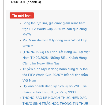
18001091 (nhánh 3).
Tin mới hơn
Bóng lăn rực lửa, giá cước giảm nửa! Xem
trọn FIFA World Cup 2026 và săn quà cùng
MyTV
MyTV ưu đãi hơn 3 tỷ đồng mùa World Cup
2026™
[THÔNG BÁO] Lộ Trình Tắt Sóng 3G Tại Việt
Nam Từ 09/2028: Những Điều Khách Hàng
Cần Làm Ngay Hôm Nay
Truyền hình MyTV đồng hành cùng VTV lan
tỏa FIFA World Cup 2026™ kết nối tinh thần
Việt Nam
Hộ kinh doanh đăng ký dịch vụ số VNPT sẽ
nhiều cơ hội trúng Ngựa Vàng 9999
THÔNG BÁO KẾ HOẠCH THỰC HIỆN XÁC
THỰC SINH TRẮC HỌC THÔNG TIN THUÊ