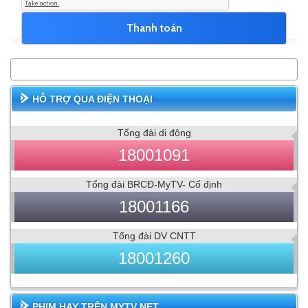
HỖ TRỢ QUA ĐIỆN THOẠI
Tổng đài di động
18001091
Tổng đài BRCĐ-MyTV- Cố định
18001166
Tổng đài DV CNTT
18001260
PHIM HAY TRÊN MYTV NET