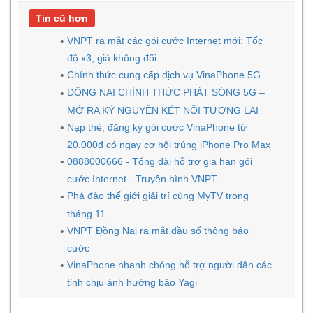
Tin cũ hơn
VNPT ra mắt các gói cước Internet mới: Tốc
độ x3, giá không đổi
Chính thức cung cấp dịch vụ VinaPhone 5G
ĐỒNG NAI CHÍNH THỨC PHÁT SÓNG 5G –
MỞ RA KỶ NGUYÊN KẾT NỐI TƯƠNG LAI
Nạp thẻ, đăng ký gói cước VinaPhone từ
20.000đ có ngay cơ hội trúng iPhone Pro Max
0888000666 - Tổng đài hỗ trợ gia hạn gói
cước Internet - Truyền hình VNPT
Phá đảo thế giới giải trí cùng MyTV trong
tháng 11
VNPT Đồng Nai ra mắt đầu số thông báo
cước
VinaPhone nhanh chóng hỗ trợ người dân các
tỉnh chịu ảnh hưởng bão Yagi