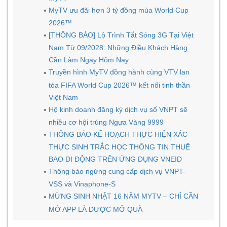
MyTV ưu đãi hơn 3 tỷ đồng mùa World Cup
2026™
[THÔNG BÁO] Lộ Trình Tắt Sóng 3G Tại Việt
Nam Từ 09/2028: Những Điều Khách Hàng
Cần Làm Ngay Hôm Nay
Truyền hình MyTV đồng hành cùng VTV lan
tỏa FIFA World Cup 2026™ kết nối tinh thần
Việt Nam
Hộ kinh doanh đăng ký dịch vụ số VNPT sẽ
nhiều cơ hội trúng Ngựa Vàng 9999
THÔNG BÁO KẾ HOẠCH THỰC HIỆN XÁC
THỰC SINH TRẮC HỌC THÔNG TIN THUÊ
BAO DI ĐỘNG TRÊN ỨNG DỤNG VNEID
Thông báo ngừng cung cấp dịch vụ VNPT-
VSS và Vinaphone-S
MỪNG SINH NHẬT 16 NĂM MYTV – CHỈ CẦN
MỞ APP LÀ ĐƯỢC MỞ QUÀ