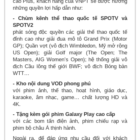
cao Plus, khách hàng của VNPT sẽ được hưởng
những quyền lợi hấp dẫn như:
- Chùm kênh thể thao quốc tế SPOTV và
SPOTV2
phát sóng độc quyền các giải thể thao quốc tế
đỉnh cao như giải đua mô tô Grand Prix (Motor
GP); Quần vợt (vô địch Wimbledon, Mỹ mở rộng
US Open); giải Golf major (The Open; The
Masters, AIG Women’s Open); hệ thống giải vô
địch Cầu lông thế giới BWF; vô địch Bóng bàn
WTT
- Kho nội dung VOD phong phú
với phim ảnh, thể thao, hoạt hình, giáo dục,
karaoke, âm nhạc, game… chất lượng HD và
4K.
- Tặng kèm gói phim Galaxy Play cao cấp
với các bom tấn điện ảnh, phim chiếu rạp và
phim bộ châu Á thịnh hành.
Ngoài ra, để đáp ứng nhu cầu đối với khách