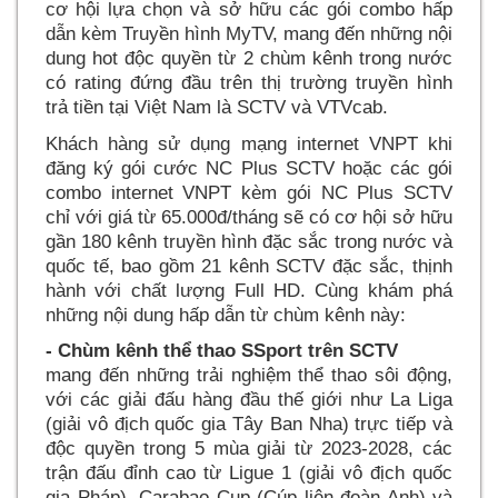
cơ hội lựa chọn và sở hữu các gói combo hấp
dẫn kèm Truyền hình MyTV, mang đến những nội
dung hot độc quyền từ 2 chùm kênh trong nước
có rating đứng đầu trên thị trường truyền hình
trả tiền tại Việt Nam là SCTV và VTVcab.
Khách hàng sử dụng mạng internet VNPT khi
đăng ký gói cước NC Plus SCTV hoặc các gói
combo internet VNPT kèm gói NC Plus SCTV
chỉ với giá từ 65.000đ/tháng sẽ có cơ hội sở hữu
gần 180 kênh truyền hình đặc sắc trong nước và
quốc tế, bao gồm 21 kênh SCTV đặc sắc, thịnh
hành với chất lượng Full HD. Cùng khám ph
những nội dung hấp dẫn từ chùm kênh này:
- Chùm kênh thể thao SSport trên SCTV
mang đến những trải nghiệm thể thao sôi động,
với các giải đấu hàng đầu thế giới như La Liga
(giải vô địch quốc gia Tây Ban Nha) trực tiếp và
độc quyền trong 5 mùa giải từ 2023-2028, các
trận đấu đỉnh cao từ Ligue 1 (giải vô địch quốc
gia Pháp), Carabao Cup (Cúp liên đoàn Anh) và