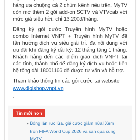
hàng ưa chuộng cả 2 chùm kênh nêu trên, MyTV
còn mở thêm 2 gói add-on SCTV và VTVcab với
mức giá siêu hời, chỉ 13.200đ/tháng.
Đăng ký gói cước Truyền hình MyTV hoặc
combo Internet VNPT + Truyền hình MyTV để
tận hưởng dịch vụ siêu giải trí, đa nội dung với
ưu đãi khi đăng ký dài kỳ: 12 tháng tặng 1 tháng.
Khách hàng đến các điểm giao dịch VNPT tại
các tỉnh, thành phố để đăng ký dịch vụ hoặc liên
hệ tổng đài 18001166 để được tư vấn và hỗ trợ.
Tham khảo thông tin các gói cước tại website
www.digishop.vnpt.vn
.
Tin mới hơn
Bóng lăn rực lửa, giá cước giảm nửa! Xem
trọn FIFA World Cup 2026 và săn quà cùng
MyTV