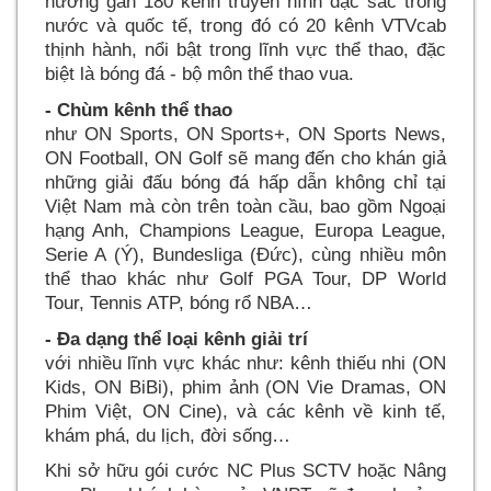
hưởng gần 180 kênh truyền hình đặc sắc trong
nước và quốc tế, trong đó có 20 kênh VTVcab
thịnh hành, nổi bật trong lĩnh vực thể thao, đặc
biệt là bóng đá - bộ môn thể thao vua.
- Chùm kênh thể thao
như ON Sports, ON Sports+, ON Sports News,
ON Football, ON Golf sẽ mang đến cho khán giả
những giải đấu bóng đá hấp dẫn không chỉ tại
Việt Nam mà còn trên toàn cầu, bao gồm Ngoại
hạng Anh, Champions League, Europa League,
Serie A (Ý), Bundesliga (Đức), cùng nhiều môn
thể thao khác như Golf PGA Tour, DP World
Tour, Tennis ATP, bóng rổ NBA
- Đa dạng thể loại kênh giải trí
với nhiều lĩnh vực khác như: kênh thiếu nhi (ON
Kids, ON BiBi), phim ảnh (ON Vie Dramas, ON
Phim Việt, ON Cine), và các kênh về kinh tế,
khám phá, du lịch, đời sống
Khi sở hữu gói cước NC Plus SCTV hoặc Nâng