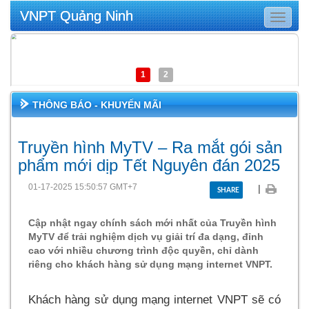
VNPT Quảng Ninh
Toggle
navigat
1
2
THÔNG BÁO - KHUYẾN MÃI
Truyền hình MyTV – Ra mắt gói sản
phẩm mới dịp Tết Nguyên đán 2025
01-17-2025 15:50:57 GMT+7
|
SHARE
Cập nhật ngay chính sách mới nhất của Truyền hình
MyTV để trải nghiệm dịch vụ giải trí đa dạng, đỉnh
cao với nhiều chương trình độc quyền, chỉ dành
riêng cho khách hàng sử dụng mạng internet VNPT.
Khách hàng sử dụng mạng internet VNPT sẽ có