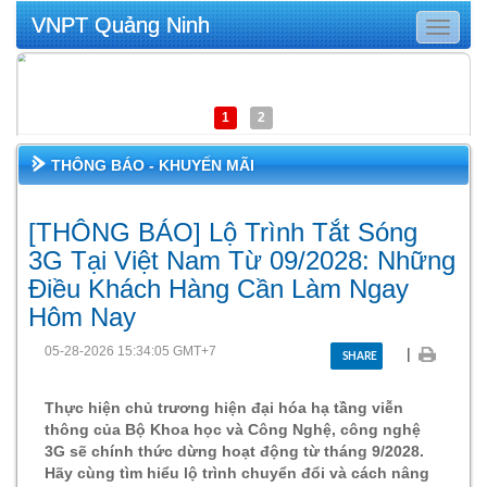
VNPT Quảng Ninh
Toggle
navigat
1
2
THÔNG BÁO - KHUYẾN MÃI
[THÔNG BÁO] Lộ Trình Tắt Sóng
3G Tại Việt Nam Từ 09/2028: Những
Điều Khách Hàng Cần Làm Ngay
Hôm Nay
05-28-2026 15:34:05 GMT+7
|
SHARE
Thực hiện chủ trương hiện đại hóa hạ tầng viễn
thông của Bộ Khoa học và Công Nghệ, công nghệ
3G sẽ chính thức dừng hoạt động từ tháng 9/2028.
Hãy cùng tìm hiểu lộ trình chuyển đổi và cách nâng