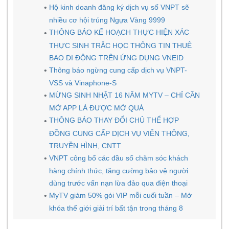
Hộ kinh doanh đăng ký dịch vụ số VNPT sẽ
nhiều cơ hội trúng Ngựa Vàng 9999
THÔNG BÁO KẾ HOẠCH THỰC HIỆN XÁC
THỰC SINH TRẮC HỌC THÔNG TIN THUÊ
BAO DI ĐỘNG TRÊN ỨNG DỤNG VNEID
Thông báo ngừng cung cấp dịch vụ VNPT-
VSS và Vinaphone-S
MỪNG SINH NHẬT 16 NĂM MYTV – CHỈ CẦN
MỞ APP LÀ ĐƯỢC MỞ QUÀ
THÔNG BÁO THAY ĐỔI CHỦ THỂ HỢP
ĐỒNG CUNG CẤP DỊCH VỤ VIỄN THÔNG,
TRUYỀN HÌNH, CNTT
VNPT công bố các đầu số chăm sóc khách
hàng chính thức, tăng cường bảo vệ người
dùng trước vấn nạn lừa đảo qua điện thoại
MyTV giảm 50% gói VIP mỗi cuối tuần – Mở
khóa thế giới giải trí bất tận trong tháng 8