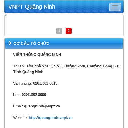
VNPT Quảng Ninh
Toggle
navigat
1
2
CƠ CẤU TỔ CHỨC
VIỄN THÔNG QUẢNG NINH
Trụ sở:
Tòa nhà VNPT, Số 1, Đường 25/4, Phường Hồng Gai,
Tỉnh Quảng Ninh
Văn phòng:
0203.382 6619
Fax:
0203.382 8666
Emai
: quangninh@vnpt.vn
Website:
http://quangninh.vnpt.vn