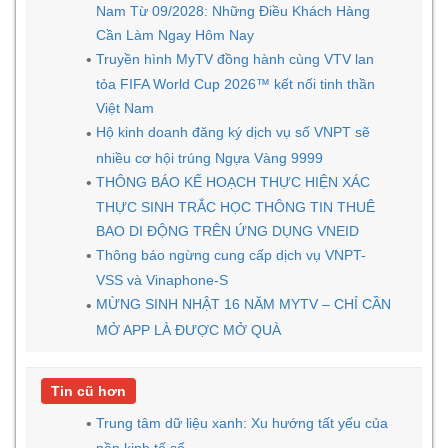
Nam Từ 09/2028: Những Điều Khách Hàng
Cần Làm Ngay Hôm Nay
Truyền hình MyTV đồng hành cùng VTV lan
tỏa FIFA World Cup 2026™ kết nối tinh thần
Việt Nam
Hộ kinh doanh đăng ký dịch vụ số VNPT sẽ
nhiều cơ hội trúng Ngựa Vàng 9999
THÔNG BÁO KẾ HOẠCH THỰC HIỆN XÁC
THỰC SINH TRẮC HỌC THÔNG TIN THUÊ
BAO DI ĐỘNG TRÊN ỨNG DỤNG VNEID
Thông báo ngừng cung cấp dịch vụ VNPT-
VSS và Vinaphone-S
MỪNG SINH NHẬT 16 NĂM MYTV – CHỈ CẦN
MỞ APP LÀ ĐƯỢC MỞ QUÀ
Tin cũ hơn
Trung tâm dữ liệu xanh: Xu hướng tất yếu của
nền kinh tế số