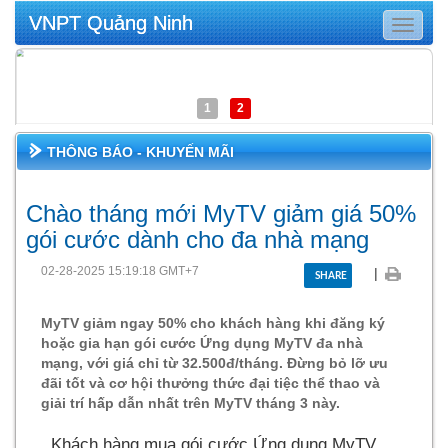
VNPT Quảng Ninh
Toggle
navigat
1
2
THÔNG BÁO - KHUYẾN MÃI
Chào tháng mới MyTV giảm giá 50%
gói cước dành cho đa nhà mạng
02-28-2025 15:19:18 GMT+7
|
SHARE
MyTV giảm ngay 50% cho khách hàng khi đăng ký
hoặc gia hạn gói cước Ứng dụng MyTV đa nhà
mạng, với giá chỉ từ 32.500đ/tháng. Đừng bỏ lỡ ưu
đãi tốt và cơ hội thưởng thức đại tiệc thể thao và
giải trí hấp dẫn nhất trên MyTV tháng 3 này.
Khách hàng mua gói cước Ứng dụng MyTV