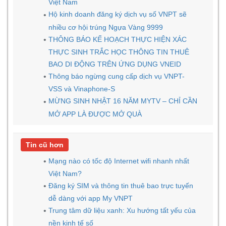
Việt Nam
Hộ kinh doanh đăng ký dịch vụ số VNPT sẽ
nhiều cơ hội trúng Ngựa Vàng 9999
THÔNG BÁO KẾ HOẠCH THỰC HIỆN XÁC
THỰC SINH TRẮC HỌC THÔNG TIN THUÊ
BAO DI ĐỘNG TRÊN ỨNG DỤNG VNEID
Thông báo ngừng cung cấp dịch vụ VNPT-
VSS và Vinaphone-S
MỪNG SINH NHẬT 16 NĂM MYTV – CHỈ CẦN
MỞ APP LÀ ĐƯỢC MỞ QUÀ
Tin cũ hơn
Mạng nào có tốc độ Internet wifi nhanh nhất
Việt Nam?
Đăng ký SIM và thông tin thuê bao trực tuyến
dễ dàng với app My VNPT
Trung tâm dữ liệu xanh: Xu hướng tất yếu của
nền kinh tế số