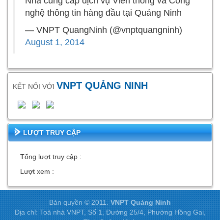
Nhà cung cấp dịch vụ Viễn thông và Công
nghệ thông tin hàng đầu tại Quảng Ninh
— VNPT QuangNinh (@vnptquangninh)
August 1, 2014
VNPT QUẢNG NINH
KẾT NỐI VỚI
LƯỢT TRUY CẬP
Tổng lượt truy cập :
Lượt xem :
Bản quyền © 2011.
VNPT Quảng Ninh
Địa chỉ: Toà nhà VNPT, Số 1, Đường 25/4, Phường Hồng Gai,