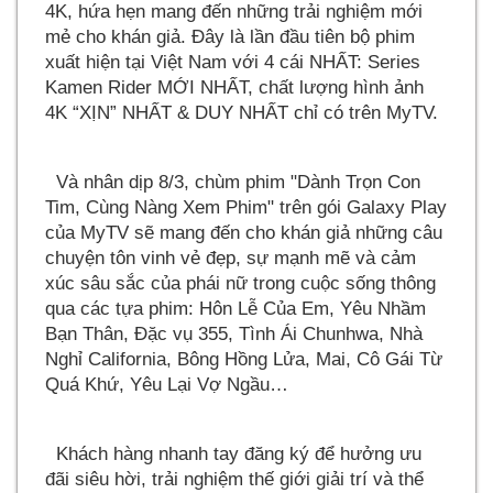
4K, hứa hẹn mang đến những trải nghiệm mới
mẻ cho khán giả. Đây là lần đầu tiên bộ phim
xuất hiện tại Việt Nam với 4 cái NHẤT: Series
Kamen Rider MỚI NHẤT, chất lượng hình ảnh
4K “XỊN” NHẤT & DUY NHẤT chỉ có trên MyTV.
Và nhân dịp 8/3, chùm phim "Dành Trọn Con
Tim, Cùng Nàng Xem Phim" trên gói Galaxy Play
của MyTV sẽ mang đến cho khán giả những câu
chuyện tôn vinh vẻ đẹp, sự mạnh mẽ và cảm
xúc sâu sắc của phái nữ trong cuộc sống thông
qua các tựa phim: Hôn Lễ Của Em, Yêu Nhầm
Bạn Thân, Đặc vụ 355, Tình Ái Chunhwa, Nhà
Nghỉ California, Bông Hồng Lửa, Mai, Cô Gái Từ
Quá Khứ, Yêu Lại Vợ Ngầu
Khách hàng nhanh tay đăng ký để hưởng ưu
đãi siêu hời, trải nghiệm thế giới giải trí và thể