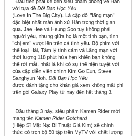
Đầu tiên phải kể đến siêu phẩm phòng vé Hàn
với tựa đề
Đôi Bạn Học Yêu
(Love In The Big City). Là cặp đôi "lãng mạn"
đặc biệt nhất màn ảnh xứ Hàn trong thời gian
qua. Jae Hee và Heung Soo tuy không phải
người yêu, nhưng giữa họ là một tình bạn, tình
"chị em" vượt lên trên cả tình yêu. Bộ phim với
thể loại Hài, Tâm lý tình cảm và Lãng mạn với
thời lượng 118 phút hứa hẹn khiến bạn không
thể rời mắt, nhất là khi có sự thể hiện tuyệt vời
của cặp diễn viên chính Kim Go Eun, Steve
Sanghyun Noh.
Đôi Bạn Học Yêu
được dành tặng cho khán giả xem không mất phí
trên gói Galaxy Play từ nay đến hết tháng 3.
Đầu tháng 3 này, siêu phẩm Kamen Rider mới
mang tên
Kamen Rider Gotchard
(Hiệp Sĩ Mặt Nạ: Bí Thuật Giả Kim) sẽ chính
thức có trọn bộ 50 tập trên MyTV với chất lượng