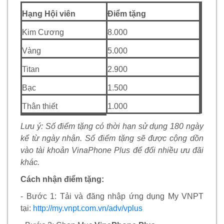
Hạng Hội viên
Điểm tặng
Kim Cương
8.000
Vàng
5.000
Titan
2.900
Bạc
1.500
Thân thiết
1.000
Lưu ý: Số điểm tặng có thời hạn sử dụng 180 ngày
kể từ ngày nhận. Số điểm tặng sẽ được cộng dồn
vào tài khoản VinaPhone Plus để đổi nhiều ưu đãi
khác.
Cách nhận điểm tặng:
- Bước 1: Tải và đăng nhập ứng dụng My VNPT
tại:
http://my.vnpt.com.vn/adv/vplus