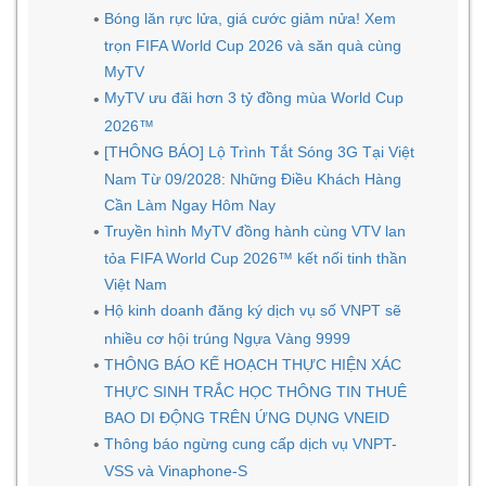
Bóng lăn rực lửa, giá cước giảm nửa! Xem
trọn FIFA World Cup 2026 và săn quà cùng
MyTV
MyTV ưu đãi hơn 3 tỷ đồng mùa World Cup
2026™
[THÔNG BÁO] Lộ Trình Tắt Sóng 3G Tại Việt
Nam Từ 09/2028: Những Điều Khách Hàng
Cần Làm Ngay Hôm Nay
Truyền hình MyTV đồng hành cùng VTV lan
tỏa FIFA World Cup 2026™ kết nối tinh thần
Việt Nam
Hộ kinh doanh đăng ký dịch vụ số VNPT sẽ
nhiều cơ hội trúng Ngựa Vàng 9999
THÔNG BÁO KẾ HOẠCH THỰC HIỆN XÁC
THỰC SINH TRẮC HỌC THÔNG TIN THUÊ
BAO DI ĐỘNG TRÊN ỨNG DỤNG VNEID
Thông báo ngừng cung cấp dịch vụ VNPT-
VSS và Vinaphone-S