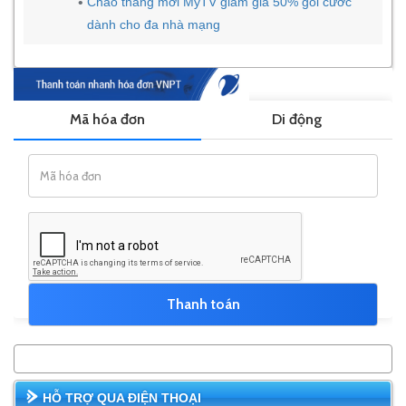
Chào tháng mới MyTV giảm giá 50% gói cước
dành cho đa nhà mạng
HỖ TRỢ QUA ĐIỆN THOẠI