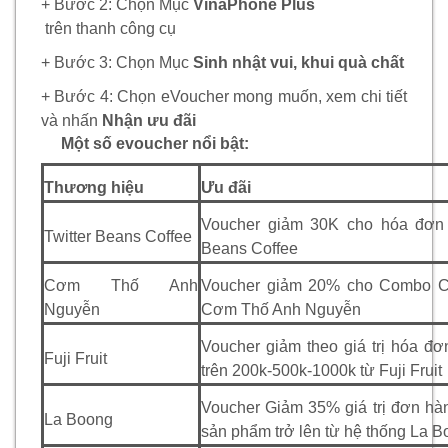
+ Bước 2: Chọn Mục
VinaPhone Plus
trên thanh công cụ
+ Bước 3: Chọn Mục
Sinh nhật vui, khui quà chất
+ Bước 4: Chọn eVoucher mong muốn, xem chi tiết
và nhấn
Nhận ưu đãi
Một số evoucher nổi bật:
Thương hiệu
Ưu đãi
Voucher giảm 30K cho hóa đơn t
Twitter Beans Coffee
Beans Coffee
Cơm Thố Anh
Voucher giảm 20% cho Combo C
Nguyễn
Cơm Thố Anh Nguyễn
Voucher giảm theo giá trị hóa đ
Fuji Fruit
trên 200k-500k-1000k từ Fuji Fruit
Voucher Giảm 35% giá trị đơn hàn
La Boong
sản phẩm trở lên từ hệ thống La 