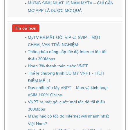
MỪNG SINH NHẬT 16 NĂM MYTV – CHỈ CẦN
MỞ APP LÀ ĐƯỢC MỞ QUÀ
Tin cũ hơn
MyTV RA MẮT GÓI VIP và SVIP – MỘT
CHẠM, VẠN TRẢI NGHIỆM
Thông báo nâng cấp tốc độ Internet lên tối
thiểu 300Mbps
Hoàn 3% thanh toán cước VNPT
Thể lệ chương trình CÓ MY VNPT - TÍCH
ĐIỂM MÊ LI
Duy nhất trên My VNPT – Mua và kích hoạt
eSIM 100% Online
VNPT ra mắt gói cước mới tốc độ tối thiểu
300Mbps
Mạng nào có tốc độ Internet wifi nhanh nhất
Việt Nam?