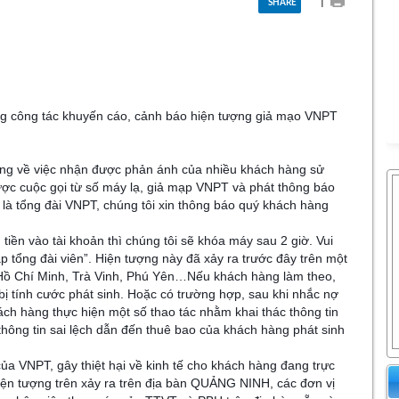
SHARE
g công tác khuyến cáo, cảnh báo hiện tượng giả mạo VNPT
mạng về việc nhận được phản ánh của nhiều khách hàng sử
ược cuộc gọi từ số máy lạ, giả mạp VNPT và phát thông báo
là tổng đài VNPT, chúng tôi xin thông báo quý khách hàng
iền vào tài khoản thì chúng tôi sẽ khóa máy sau 2 giờ. Vui
 tổng đài viên”. Hiện tượng này đã xảy ra trước đây trên một
 Hồ Chí Minh, Trà Vinh, Phú Yên…Nếu khách hàng làm theo,
 bị tính cước phát sinh. Hoặc có trường hợp, sau khi nhắc nợ
ch hàng thực hiện một số thao tác nhằm khai thác thông tin
hông tin sai lệch dẫn đến thuê bao của khách hàng phát sinh
ủa VNPT, gây thiệt hại về kinh tế cho khách hàng đang trực
hiện tượng trên xảy ra trên địa bàn QUẢNG NINH, các đơn vị