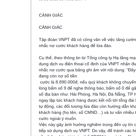
CẢNH GIÁC
CẢNH GIÁC
Tập đoàn VNPT đã có công văn về việc tăng cườn
nhắc nợ cước khách hàng để lừa đảo.
Cụ thể, theo thông tin từ Tổng công ty Hạ tầng 
dụng dịch vụ điện thoại cố định của VNPT nhận đ
nhắc nợ cước qua băng ghi âm với nội dung: “Đây 
đang còn nợ số tiền
cước là 8.890.000đ, nếu quý khách không chuyển t
lòng bấm số 9 để nghe thông báo, bấm số 0 để gặp
số địa bàn như: Hải Phòng, Hà Nội, Đà Nẵng, TP
ngay lập tức khách hàng được kết nối tới tổng đài
tự động, các đối tượng lừa đảo còn hướng dẫn khá
khách hàng (họ tên, số CMND…) và tư vấn nhiều t
cước ngoài ý muốn.
Việc này gây ảnh hưởng nghiêm trọng đến uy tín c
tiếp sử dụng dịch vụ VNPT. Do vậy, để tránh các 