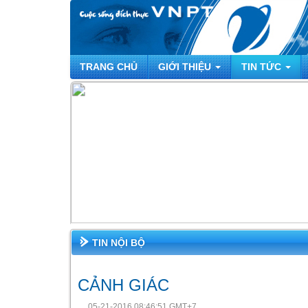
TRANG CHỦ
GIỚI THIỆU
TIN TỨC
TIN NỘI BỘ
CẢNH GIÁC
05-21-2016 08:46:51 GMT+7