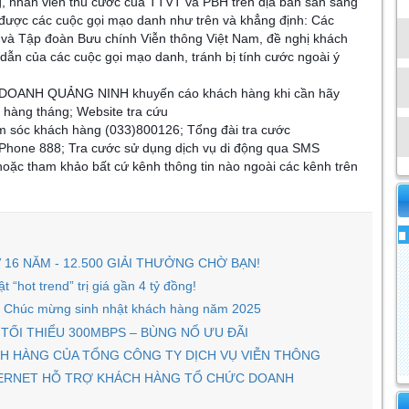
g, nhân viên thu cước của TTVT và PBH trên địa bàn sẵn sàng
 được các cuộc gọi mạo danh như trên và khẳng định: Các
à Tập đoàn Bưu chính Viễn thông Việt Nam, đề nghị khách
dẫn của các cuộc gọi mạo danh, tránh bị tính cước ngoài ý
H DOANH QUẢNG NINH khuyến cáo khách hàng khi cần hãy
 hàng tháng; Website tra cứu
ăm sóc khách hàng (033)800126; Tổng đài tra cước
aPhone 888; Tra cước sử dụng dịch vụ di động qua SMS
oặc tham khảo bất cứ kênh thông tin nào ngoài các kênh trên
16 NĂM - 12.500 GIẢI THƯỞNG CHỜ BẠN!
“hot trend” trị giá gần 4 tỷ đồng!
nh Chúc mừng sinh nhật khách hàng năm 2025
TỐI THIỂU 300MBPS – BÙNG NỔ ƯU ĐÃI
CH HÀNG CỦA TỔNG CÔNG TY DỊCH VỤ VIỄN THÔNG
TERNET HỖ TRỢ KHÁCH HÀNG TỔ CHỨC DOANH