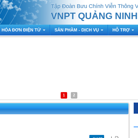
Tập Đoàn Bưu Chính Viễn Thông 
VNPT QUẢNG NINH
HÓA ĐƠN ĐIỆN TỬ
SẢN PHẦM - DỊCH VỤ
HỖ TRỢ
1
2
|