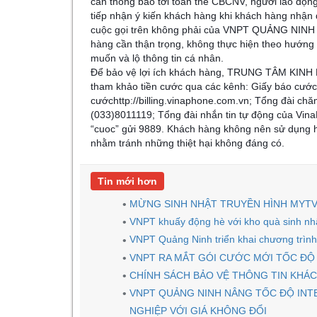
cần thông báo tới toàn thể CBCNV, người lao độn
tiếp nhận ý kiến khách hàng khi khách hàng nhận
cuộc gọi trên không phải của VNPT QUẢNG NINH v
hàng cần thận trọng, không thực hiện theo hướng 
muốn và lộ thông tin cá nhân.
Để bảo vệ lợi ích khách hàng, TRUNG TÂM KIN
tham khảo tiền cước qua các kênh: Giấy báo cước
cướchttp://billing.vinaphone.com.vn; Tổng đài ch
(033)8011119; Tổng đài nhắn tin tự động của Vin
“cuoc” gửi 9889. Khách hàng không nên sử dụng h
nhằm tránh những thiệt hại không đáng có.
Tin mới hơn
MỪNG SINH NHẬT TRUYỀN HÌNH MYTV 
VNPT khuấy động hè với kho quà sinh nhật 
VNPT Quảng Ninh triển khai chương trì
VNPT RA MẮT GÓI CƯỚC MỚI TỐC ĐỘ 
CHÍNH SÁCH BẢO VỆ THÔNG TIN KHÁ
VNPT QUẢNG NINH NÂNG TỐC ĐỘ IN
NGHIỆP VỚI GIÁ KHÔNG ĐỔI