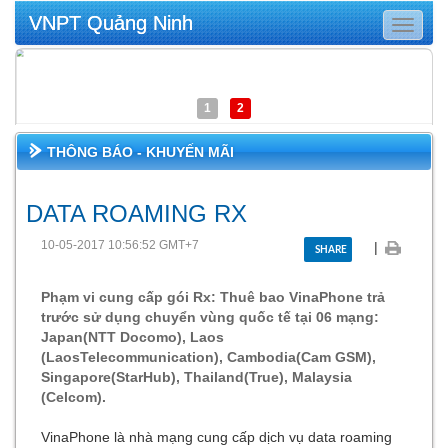
VNPT Quảng Ninh
Toggle
navigat
1
2
THÔNG BÁO - KHUYẾN MÃI
DATA ROAMING RX
10-05-2017 10:56:52 GMT+7
|
SHARE
Phạm vi cung cấp gói Rx: Thuê bao VinaPhone trả
trước sử dụng chuyển vùng quốc tế tại 06 mạng:
Japan(NTT Docomo), Laos
(LaosTelecommunication), Cambodia(Cam GSM),
Singapore(StarHub), Thailand(True), Malaysia
(Celcom).
VinaPhone là nhà mạng cung cấp dịch vụ data roaming