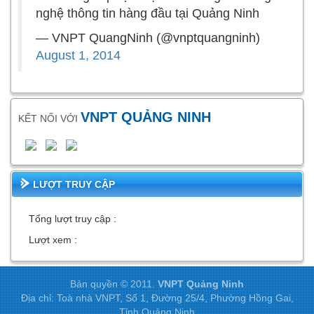
nghệ thông tin hàng đầu tại Quảng Ninh
— VNPT QuangNinh (@vnptquangninh)
August 1, 2014
VNPT QUẢNG NINH
KẾT NỐI VỚI
LƯỢT TRUY CẬP
Tổng lượt truy cập :
Lượt xem :
Bản quyền © 2011.
VNPT Quảng Ninh
Địa chỉ: Toà nhà VNPT, Số 1, Đường 25/4, Phường Hồng Gai,
Tỉnh Quảng Ninh