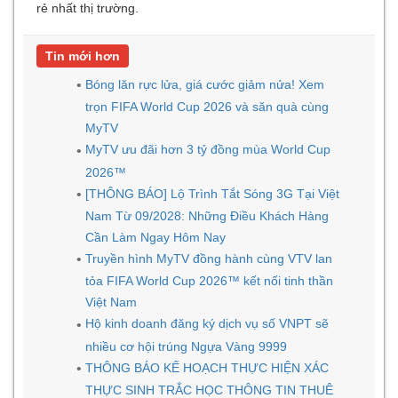
rẻ nhất thị trường.
Tin mới hơn
Bóng lăn rực lửa, giá cước giảm nửa! Xem
trọn FIFA World Cup 2026 và săn quà cùng
MyTV
MyTV ưu đãi hơn 3 tỷ đồng mùa World Cup
2026™
[THÔNG BÁO] Lộ Trình Tắt Sóng 3G Tại Việt
Nam Từ 09/2028: Những Điều Khách Hàng
Cần Làm Ngay Hôm Nay
Truyền hình MyTV đồng hành cùng VTV lan
tỏa FIFA World Cup 2026™ kết nối tinh thần
Việt Nam
Hộ kinh doanh đăng ký dịch vụ số VNPT sẽ
nhiều cơ hội trúng Ngựa Vàng 9999
THÔNG BÁO KẾ HOẠCH THỰC HIỆN XÁC
THỰC SINH TRẮC HỌC THÔNG TIN THUÊ