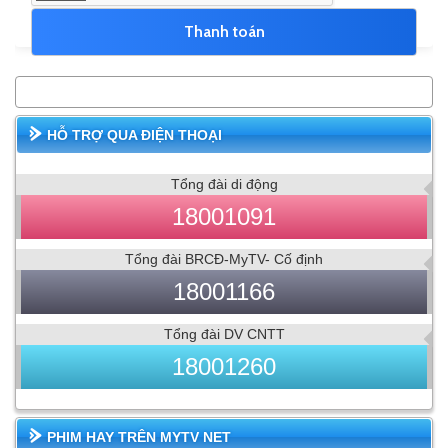
HỖ TRỢ QUA ĐIỆN THOẠI
Tổng đài di động
18001091
Tổng đài BRCĐ-MyTV- Cố định
18001166
Tổng đài DV CNTT
18001260
PHIM HAY TRÊN MYTV NET