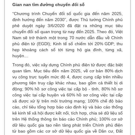
Gian nan tìm đường chuyển đổi số
“Chương trình Chuyển đổi số quốc gia đến năm 2025,
định hướng đến năm 2030”, được Thủ tướng Chính phủ
phê duyệt ngày 3/6/2020 đã đặt ra những mục tiêu
chuyển đổi số quan trọng từ nay đến 2025. Theo đó, Việt
Nam sẽ trở thành một trong 70 nước dẫn đầu về Chính
phủ điện tử (EGDI); Kinh tế số chiếm tới 20% GDP; thu
hẹp khoảng cách số tới từng hộ gia đình, từng xã,
huyện
Trong đó, việc xây dựng Chính phủ điện tử được đặc biệt
quan tâm. Mục tiêu đến năm 2025, về cơ bản 80% dịch
vụ công trực tuyến mức độ 4, được cung cấp trên nhiều
phương tiện truy cập khác nhau, bao gồm cả thiết bị di
động; 90% hồ sơ công việc tại cấp bộ - tỉnh, 80% hồ sơ
công việc tại cấp huyện và 60% hồ sơ công việc tại cấp
xã được xử lý trên môi trường mạng; 100% chế độ báo
cáo, chỉ tiêu tổng hợp báo cáo định kỳ và báo cáo thống
kê kinh tế xã hội được kết nối, tích hợp, chia sẻ dữ liệu số
trên Hệ thống thông tin báo cáo Chính phủ; 100% cơ sở
dữ liệu quốc gia tạo nền tảng phát triển Chính phủ điện
tử bao gồm các cơ sở dữ liệu quốc gia về Dân cư, Đất