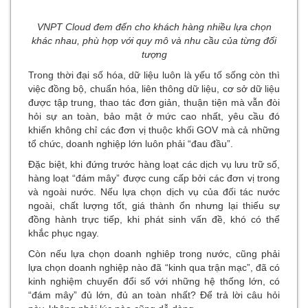
VNPT Cloud đem đến cho khách hàng nhiều lựa chọn
khác nhau, phù hợp với quy mô và nhu cầu của từng đối
tượng
Trong thời đại số hóa, dữ liệu luôn là yếu tố sống còn thì
việc đồng bộ, chuẩn hóa, liên thông dữ liệu, cơ sở dữ liệu
được tập trung, thao tác đơn giản, thuận tiện mà vẫn đòi
hỏi sự an toàn, bảo mật ở mức cao nhất, yêu cầu đó
khiến không chỉ các đơn vị thuộc khối GOV mà cả những
tổ chức, doanh nghiệp lớn luôn phải “đau đầu”.
Đặc biệt, khi đứng trước hàng loạt các dịch vụ lưu trữ số,
hàng loạt “đám mây” được cung cấp bởi các đơn vị trong
và ngoài nước. Nếu lựa chọn dịch vụ của đối tác nước
ngoài, chất lượng tốt, giá thành ổn nhưng lại thiếu sự
đồng hành trực tiếp, khi phát sinh vấn đề, khó có thể
khắc phục ngay.
Còn nếu lựa chọn doanh nghiêp trong nước, cũng phải
lựa chọn doanh nghiệp nào đã “kinh qua trận mạc”, đã có
kinh nghiệm chuyển đổi số với những hệ thống lớn, có
“đám mây” đủ lớn, đủ an toàn nhất? Để trả lời câu hỏi