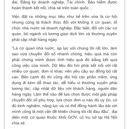
đai, Đăng ký doanh nghiệp, Tài chính, Bảo hiểm được
hoàn thành kết nối, chia sẻ trên toàn quốc
Việc đặt ra những mục tiêu như kể trên vừa là cơ hội
nhưng cũng là thách thức đối với không ít cơ quan, tổ
chức nhà nước và doanh nghiệp. Đặc biệt, đối với các cơ
quan, bộ ngành có lượng giao dịch lớn và thường xuyên
phải cập nhật hàng ngày.
“Là cơ quan nhà nước, áp lực với chúng tôi rất lớn, làm
sao vừa chuyển đổi số nhanh chóng, hiệu quả mà còn
phải chứng minh được tính hiệu quả đó bằng kết quả
công việc của mình. Dữ liệu đòi hỏi phải kết nối với rất
nhiều cơ quan, đơn vị khác nên yêu cầu sự đồng bộ rất
cao. Bên cạnh đó thì cũng đòi hỏi các phần mềm, ứng
dụng đi kèm dễ thao tác, dễ hiểu vì thường xuyên phải
tương tác, cập nhật dữ liệu với khách hàng, người dân
hàng ngày. Làm thế nào để lựa chọn được một giải pháp
chuyển đổi số phù hợp, lựa chọn đơn vị nào đủ uy tín, có
đủ kinh nghiệm, năng lực và có thể đồng hành lâu dài với
mình cũng là một vấn đề khiến chúng tôi rất đau đầu”, đại
diện một cơ quan thuộc khối GOV, có trụ sở tại Hà Nội
chia sẻ.