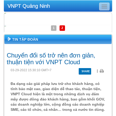
VNPT Quảng Ninh
Toggle
navigat
1
2
TIN TẬP ĐOÀN
Chuyển đổi số trở nên đơn giản,
thuận tiện với VNPT Cloud
03-29-2022 15:30:10 GMT+7
|
SHARE
Đa dạng các giải pháp lưu trữ cho khách hàng, có
tính bảo mật cao, giao diện dễ thao tác, thuận tiện,
VNPT Cloud hiện là một trong những dịch vụ đám
mây được đông đảo khách hàng, bao gồm khối GOV,
các doanh nghiệp lớn, cộng đồng các doanh nghiệp
SME, các tổ chức, cá nhân… trong cả nước tin dùng.