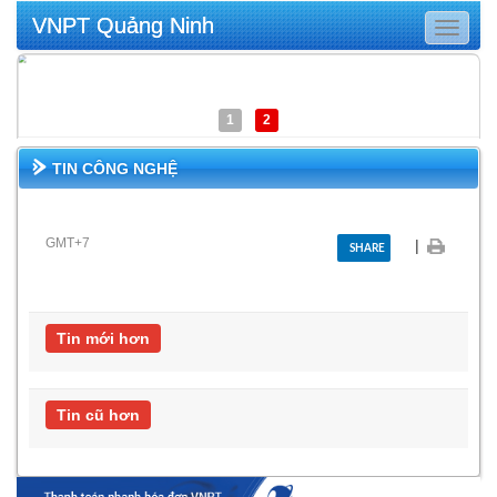
VNPT Quảng Ninh
Toggle
navigat
1
2
TIN CÔNG NGHỆ
GMT+7
|
SHARE
Tin mới hơn
Tin cũ hơn